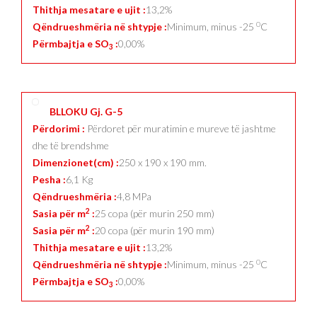
Thithja mesatare e ujit :
13,2%
0
Qëndrueshmëria në shtypje :
Minimum, minus -25
C
Përmbajtja e SO
:
0,00%
3
BLLOKU Gj. G-5
Përdorimi :
Përdoret për muratimin e mureve të jashtme
dhe të brendshme
Dimenzionet(cm) :
250 x 190 x 190 mm.
Pesha :
6,1 Kg
Qëndrueshmëria :
4,8 MPa
2
Sasia për m
:
25 copa (për murin 250 mm)
2
Sasia për m
:
20 copa (për murin 190 mm)
Thithja mesatare e ujit :
13,2%
0
Qëndrueshmëria në shtypje :
Minimum, minus -25
C
Përmbajtja e SO
:
0,00%
3