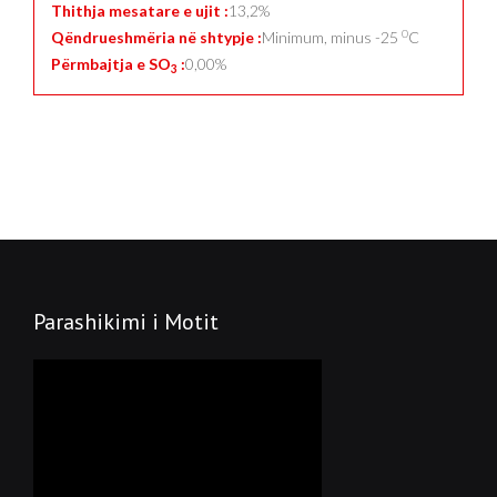
Thithja mesatare e ujit :
13,2%
0
Qëndrueshmëria në shtypje :
Minimum, minus -25
C
Përmbajtja e SO
:
0,00%
3
Parashikimi i Motit