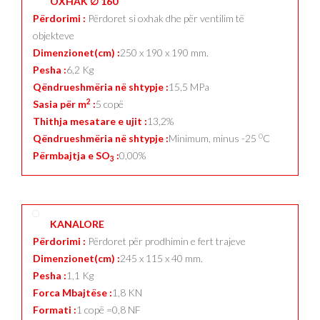
OXHAK ∅ 160
Përdorimi :
Përdoret si oxhak dhe për ventilim të
objekteve
Dimenzionet(cm) :
250 x 190 x 190 mm.
Pesha :
6,2 Kg
Qëndrueshmëria në shtypje :
15,5 MPa
2
Sasia për m
:
5 copë
Thithja mesatare e ujit :
13,2%
0
Qëndrueshmëria në shtypje :
Minimum, minus -25
C
Përmbajtja e SO
:
0,00%
3
KANALORE
Përdorimi :
Përdoret për prodhimin e fert trajeve
Dimenzionet(cm) :
245 x 115 x 40 mm.
Pesha :
1,1 Kg
Forca Mbajtëse :
1,8 KN
Formati :
1 copë =0,8 NF