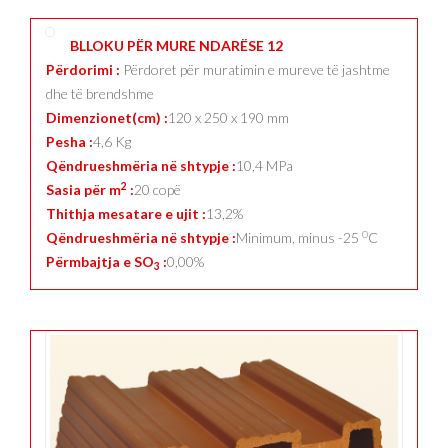
BLLOKU PËR MURE NDARËSE 12
Përdorimi :
Përdoret për muratimin e mureve të jashtme
dhe të brendshme
Dimenzionet(cm) :
120 x 250 x 190 mm
Pesha :
4,6 Kg
Qëndrueshmëria në shtypje :
10,4 MPa
2
Sasia për m
:
20 copë
Thithja mesatare e ujit :
13,2%
0
Qëndrueshmëria në shtypje :
Minimum, minus -25
C
Përmbajtja e SO
:
0,00%
3