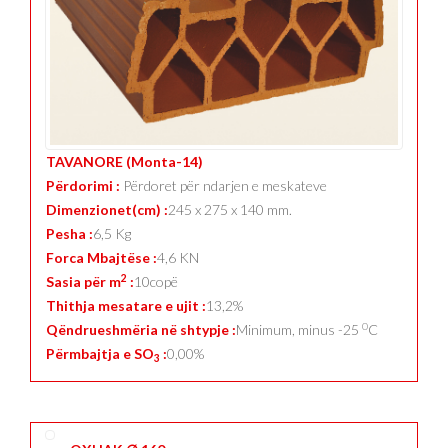
TAVANORE (Monta-14)
Përdorimi :
Përdoret për ndarjen e meskateve
Dimenzionet(cm) :
245 x 275 x 140 mm.
Pesha :
6,5 Kg
Forca Mbajtëse :
4,6 KN
2
Sasia për m
:
10copë
Thithja mesatare e ujit :
13,2%
0
Qëndrueshmëria në shtypje :
Minimum, minus -25
C
Përmbajtja e SO
:
0,00%
3