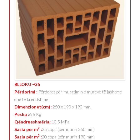
BLLOKU -G5
Përdorimi :
Përdoret për muratimin e mureve të jashtme
dhe të brendshme
Dimenzionet(cm) :
250 x 190 x 190 mm.
Pesha :
6,6 Kg
Qëndrueshmëria :
10,5 MPa
2
Sasia për m
:
25 copa (për murin 250 mm)
2
Sasia për m
:
20 copa (për murin 190 mm)