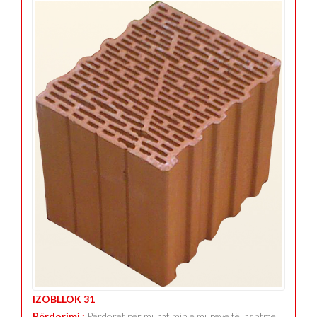
IZOBLLOK 31
Përdorimi :
Përdoret për muratimin e mureve të jashtme