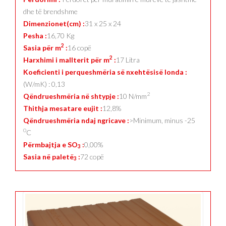
dhe të brendshme
Dimenzionet(cm) :
31 x 25 x 24
Pesha :
16,70 Kg
2
Sasia për m
:
16 copë
2
Harxhimi i mallterit për m
:
17 Litra
Koeficienti i perqueshmëria së nxehtësisë londa :
(W/mK) : 0,13
2
Qëndrueshmëria në shtypje :
10 N/mm
Thithja mesatare eujit :
12,8%
Qëndrueshmëria ndaj ngricave :
>Minimum, minus -25
0
C
Përmbajtja e SO
:
0,00%
3
Sasia në paletë
:
72 copë
3